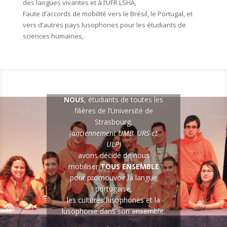
des langues vivantes et à l’UFR LSHA,
Faute d’accords de mobilité vers le Brésil, le Portugal, et
vers d’autres pays lusophones pour les étudiants de
sciences humaines,
NOUS
, étudiants de toutes les
filières de l’Université de
Strasbourg,
(anciennement UMB, URS et
ULP)
avons décidé de nous
mobiliser
TOUS ENSEMBLE
pour promouvoir la langue
portugaise,
les cultures lusophones et la
lusophonie dans son ensemble.