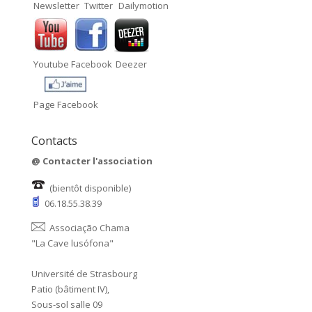
Newsletter
Twitter
Dailymotion
Youtube
Facebook
Deezer
Page Facebook
Contacts
@
Contacter l'association
(bientôt disponible)
06.18.55.38.39
Associação Chama
"La Cave lusófona"
Université de Strasbourg
Patio (bâtiment IV),
Sous-sol salle 09