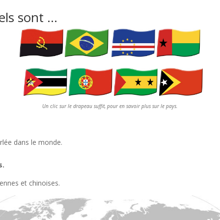
els sont …
Un clic sur le drapeau suffit, pour en savoir plus sur le pays.
rlée dans le monde.
s.
ennes et chinoises.