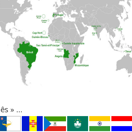
uês » …