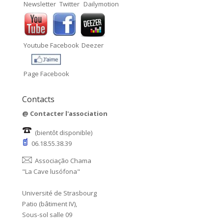
Newsletter
Twitter
Dailymotion
Youtube
Facebook
Deezer
Page Facebook
Contacts
@
Contacter l'association
(bientôt disponible)
06.18.55.38.39
Associação Chama
"La Cave lusófona"
Université de Strasbourg
Patio (bâtiment IV),
Sous-sol salle 09