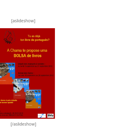
[aslideshow]
[/aslideshow]