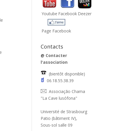
Youtube
Facebook
Deezer
de
Page Facebook
Contacts
e
@
Contacter
l'association
(bientôt disponible)
06.18.55.38.39
Associação Chama
"La Cave lusófona"
Université de Strasbourg
Patio (bâtiment IV),
Sous-sol salle 09