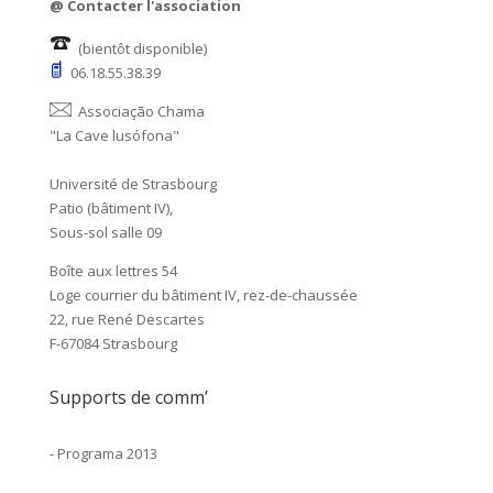
@
Contacter l'association
(bientôt disponible)
06.18.55.38.39
Associação Chama
"La Cave lusófona"
Université de Strasbourg
Patio (bâtiment IV),
Sous-sol salle 09
Boîte aux lettres 54
Loge courrier du bâtiment IV, rez-de-chaussée
22, rue René Descartes
F-67084 Strasbourg
Supports de comm’
-
Programa 2013