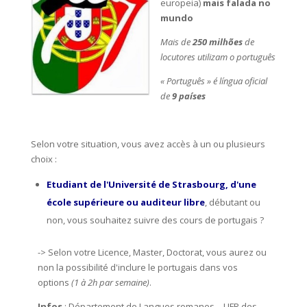
europeia)
mais falada no
mundo
Mais de
250 milhões
de
locutores utilizam o português
« Português » é língua oficial
de
9 países
Selon votre situation, vous avez accès à un ou plusieurs
choix :
Etudiant de l'Université de Strasbourg, d'une
école supérieure ou auditeur libre
, débutant ou
non, vous souhaitez suivre des cours de portugais ?
-> Selon votre Licence, Master, Doctorat, vous aurez ou
non la possibilité d'inclure le portugais dans vos
options
(1 à 2h par semaine)
.
Infos
:
Département de Langues romanes – UFR des