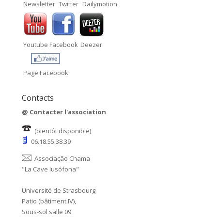
Newsletter
Twitter
Dailymotion
Youtube
Facebook
Deezer
Page Facebook
Contacts
@
Contacter l'association
(bientôt disponible)
06.18.55.38.39
Associação Chama
"La Cave lusófona"
Université de Strasbourg
Patio (bâtiment IV),
Sous-sol salle 09