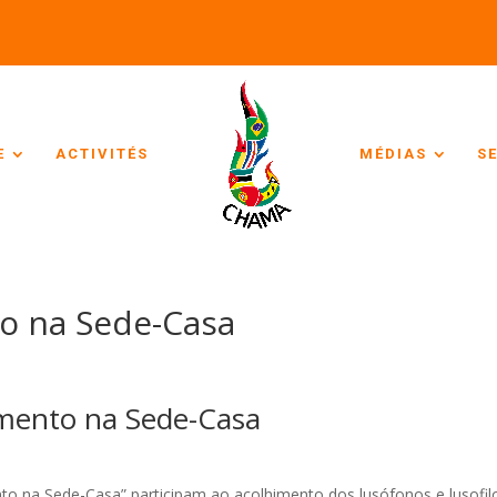
E
ACTIVITÉS
MÉDIAS
S
o na Sede-Casa
mento na Sede-Casa
to na Sede-Casa” participam ao acolhimento dos lusófonos e lusofil