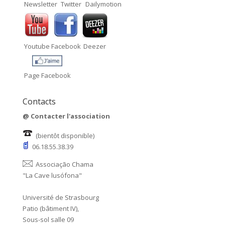
Newsletter
Twitter
Dailymotion
Youtube
Facebook
Deezer
Page Facebook
Contacts
@
Contacter l'association
(bientôt disponible)
06.18.55.38.39
Associação Chama
"La Cave lusófona"
Université de Strasbourg
Patio (bâtiment IV),
Sous-sol salle 09